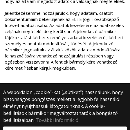
hogy az általam megadott adatok a valóságnak megfelelnek.
Jelentkezésemmel hozzájárulok, hogy adataim, csatolt
dokumentumaim bekerüljenek az ELTE Jogi Továbbképző
Intézet adatbázisába. Az adatok kezelésére az adatkezelés
céljának megfelelő ideig kerül sor. A jelentkező bármikor
tájékoztatást kérhet személyes adatai kezeléséről, kérheti
személyes adataik módosítását, törlését. A jelentkező
bármikor jogosultak az általuk közölt adatok módosítására,
felhasználására vonatkozó hozzájárulást részben vagy
egészben visszavonni. A fentiek bármelyikére vonatkozó
kérelmet írásban kérjük megküldeni.
A weboldalon „cookie”-kat („sütiket”) használunk, hogy
biztonságos böngészés mellett a legjobb felhasználói
© 2025 Eötvös Loránd Tudományegyetem
élményt nyújthassuk látogatóinknak. A cookie-
Minden jog fenntartva.
beállítások bármikor megváltoztathatók a böngésző
1053 Budapest, Egyetem tér 1–3.
Központi telefonszám: +36 1 411 6500
beállításaiban.
További információ
Webfejlesztés: