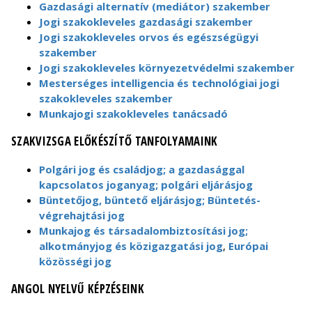
Gazdasági alternatív (mediátor) szakember
Jogi szakokleveles gazdasági szakember
Jogi szakokleveles orvos és egészségügyi
szakember
Jogi szakokleveles környezetvédelmi szakember
Mesterséges intelligencia és technológiai jogi
szakokleveles szakember
Munkajogi szakokleveles tanácsadó
SZAKVIZSGA ELŐKÉSZÍTŐ TANFOLYAMAINK
Polgári jog és családjog; a gazdasággal
kapcsolatos joganyag; polgári eljárásjog
Büntetőjog, büntető eljárásjog; Büntetés-
végrehajtási jog
Munkajog és társadalombiztosítási jog;
alkotmányjog és közigazgatási jog
,
Európai
közösségi jog
ANGOL NYELVŰ KÉPZÉSEINK