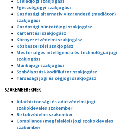
Családjogi szakjogász
Egészségügyi szakjogász
Gazdasági alternatív vitarendező (mediátor)
szakjogász
Gazdasági büntetőjogi szakjogász
Kártérítési szakjogász
Környezetvédelmi szakjogász
Közbeszerzési szakjogász
Mesterséges intelligencia és technológiai jogi
szakjogász
Munkajogi szakjogász
Szabályozási-kodifikátor szakjogász
Társasági jogi és cégjogi szakjogász
SZAKEMBEREKNEK
Adatbiztonsági és adatvédelmi jogi
szakokleveles szakember
Birtokvédelmi szakember
Compliance (megfelelési) jogi szakokleveles
szakember