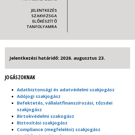
JELENTKEZÉS
SZAKVIZSGA
ELŐKÉSZÍTŐ
TANFOLYAMRA
Jelentkezési határidő: 2026. augusztus 23.
JOGÁSZOKNAK
Adatbiztonsági és adatvédelmi szakjogász
Adójogi szakjogász
Befektetés, vállalatfinanszírozási, tőzsdei
szakjogász
Birtokvédelmi szakogász
Biztosítási szakjogász
Compliance (megfelelési) szakjogász