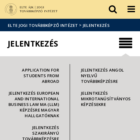
Események
ELTE a
Hírek
sajtóban
>
ELTE JOGI TOVÁBBKÉPZŐ INTÉZET
JELENTKEZÉS
JELENTKEZÉS
APPLICATION FOR
JELENTKEZÉS ANGOL
STUDENTS FROM
NYELVŰ
ABROAD
TOVÁBBKÉPZÉSRE
JELENTKEZÉS EUROPEAN
JELENTKEZÉS
AND INTERNATIONAL
MIKROTANÚSÍTVÁNYOS
BUSINESS LAW MA (LLM)
KÉPZÉSEKRE
KÉPZÉSRE MAGYAR
HALLGATÓKNAK
JELENTKEZÉS
SZAKIRÁNYÚ
TOVÁBBKÉPZÉSRE